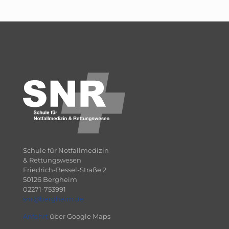
Schule für Notfallmedizin
& Rettungswesen
Friedrich-Bessel-Straße 2
50126 Bergheim
02271-753991
snr@bergheim.de
Anfahrt
über Google Maps