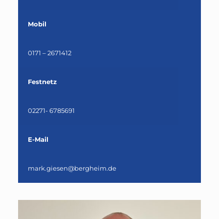
Mobil
0171 – 2671412
Festnetz
02271- 6785691
E-Mail
mark.giesen@bergheim.de