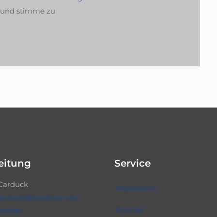
n und stimme zu
eitung
Service
Carduck
Impressum
carduck@bergheim.de
Kontakt
697310