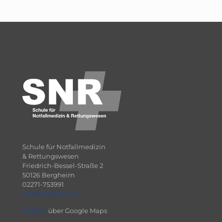
Schule für Notfallmedizin
& Rettungswesen
Friedrich-Bessel-Straße 2
50126 Bergheim
02271-753991
snr@bergheim.de
Anfahrt
über Google Maps